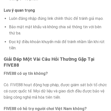
Lưu ý quan trọng
Luôn đăng nhập đúng link chính thức để tránh giả mạo.
Bảo mật mật khẩu và không chia sẻ thông tin với bên
thứ ba.
Đọc kỹ điều khoản khuyến mãi để tránh nhầm lẫn khi rút
tiền.
Giải Đáp Một Vài Câu Hỏi Thường Gặp Tại
FIVE88
FIVE88 có uy tín không?
Có. FIVE88 hoạt động hợp pháp, được giám sát bởi tổ chức
cá cược quốc tế. Mọi dữ liệu và giao dịch đều được bảo vệ
bằng công nghệ mã hóa tiên tiến.
FIVE88 có hỗ trợ người chơi Việt Nam không?