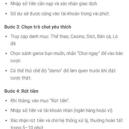
Nhập số tiền cần nạp và xác nhận giao dịch.
Số dư sẽ được cộng vào tài khoản trong vài phút.
Bước 3: Chọn trò chơi yêu thích
Truy cập danh mục: Thể thao, Casino, Slot, Bắn cá, Lô
đề.
Chọn sảnh game bạn muốn, nhấn “Chơi ngay” để vào bàn
cược.
Có thể thử chế độ “demo” để làm quen trước khi đặt
cược thật.
Bước 4: Rút tiền
Khi thắng, vào mục “Rút tiền”.
Nhập số tiền và tài khoản nhận (ngân hàng hoặc ví).
Xác nhận rút tiền và chờ hệ thống xử lý, thường hoàn tất
trong 5–10 phút.