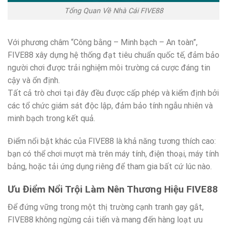
Tổng Quan Về Nhà Cái FIVE88
Với phương châm “Công bằng – Minh bạch – An toàn”,
FIVE88 xây dựng hệ thống đạt tiêu chuẩn quốc tế, đảm bảo
người chơi được trải nghiệm môi trường cá cược đáng tin
cậy và ổn định.
Tất cả trò chơi tại đây đều được cấp phép và kiểm định bởi
các tổ chức giám sát độc lập, đảm bảo tính ngẫu nhiên và
minh bạch trong kết quả.
Điểm nổi bật khác của FIVE88 là khả năng tương thích cao:
bạn có thể chơi mượt mà trên máy tính, điện thoại, máy tính
bảng, hoặc tải ứng dụng riêng để tham gia bất cứ lúc nào.
Ưu Điểm Nổi Trội Làm Nên Thương Hiệu FIVE88
Để đứng vững trong một thị trường cạnh tranh gay gắt,
FIVE88 không ngừng cải tiến và mang đến hàng loạt ưu