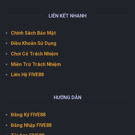
LIÊN KẾT NHANH
Chính Sách Bảo Mật
Điều Khoản Sử Dụng
Chơi Có Trách Nhiệm
Miễn Trừ Trách Nhiệm
Liên Hệ FIVE88
HƯỚNG DẪN
Đăng Ký FIVE88
Đăng Nhập FIVE88