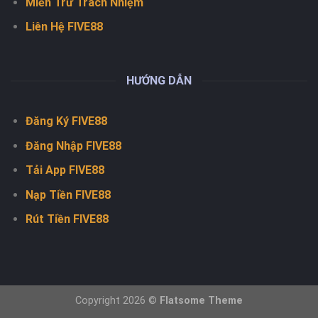
Miễn Trừ Trách Nhiệm
Liên Hệ FIVE88
HƯỚNG DẪN
Đăng Ký FIVE88
Đăng Nhập FIVE88
Tải App FIVE88
Nạp Tiền FIVE88
Rút Tiền FIVE88
Copyright 2026 ©
Flatsome Theme