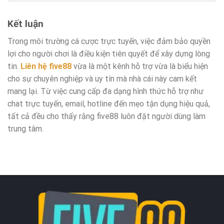
Kết luận
Trong môi trường cá cược trực tuyến, việc đảm bảo quyền
lợi cho người chơi là điều kiện tiên quyết để xây dựng lòng
tin.
Liên hệ five88
vừa là một kênh hỗ trợ vừa là biểu hiện
cho sự chuyên nghiệp và uy tín mà nhà cái này cam kết
mang lại. Từ việc cung cấp đa dạng hình thức hỗ trợ như
chat trực tuyến, email, hotline đến mẹo tận dụng hiệu quả,
tất cả đều cho thấy rằng five88 luôn đặt người dùng làm
trung tâm.