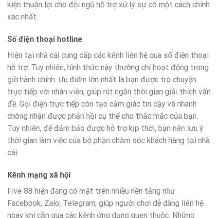
kiện thuận lợi cho đội ngũ hỗ trợ xử lý sự cố một cách chính
xác nhất.
Số điện thoại hotline
Hiện tại nhà cái cung cấp các kênh liên hệ qua số điện thoại
hỗ trợ. Tuy nhiên, hình thức này thường chỉ hoạt động trong
giờ hành chính. Ưu điểm lớn nhất là bạn được trò chuyện
trực tiếp với nhân viên, giúp rút ngắn thời gian giải thích vấn
đề. Gọi điện trực tiếp còn tạo cảm giác tin cậy và nhanh
chóng nhận được phản hồi cụ thể cho thắc mắc của bạn.
Tuy nhiên, để đảm bảo được hỗ trợ kịp thời, bạn nên lưu ý
thời gian làm việc của bộ phận chăm sóc khách hàng tại nhà
cái.
Kênh mạng xã hội
Five 88 hiện đang có mặt trên nhiều nền tảng như
Facebook, Zalo, Telegram, giúp người chơi dễ dàng liên hệ
ngay khi cần qua các kênh ứng dụng quen thuộc. Những