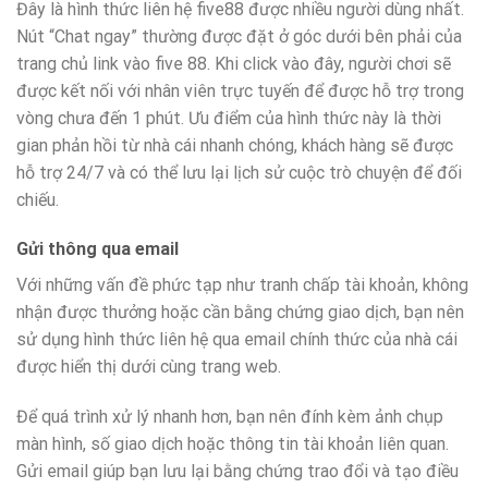
Đây là hình thức liên hệ five88 được nhiều người dùng nhất.
Nút “Chat ngay” thường được đặt ở góc dưới bên phải của
trang chủ link vào five 88. Khi click vào đây, người chơi sẽ
được kết nối với nhân viên trực tuyến để được hỗ trợ trong
vòng chưa đến 1 phút. Ưu điểm của hình thức này là thời
gian phản hồi từ nhà cái nhanh chóng, khách hàng sẽ được
hỗ trợ 24/7 và có thể lưu lại lịch sử cuộc trò chuyện để đối
chiếu.
Gửi thông qua email
Với những vấn đề phức tạp như tranh chấp tài khoản, không
nhận được thưởng hoặc cần bằng chứng giao dịch, bạn nên
sử dụng hình thức liên hệ qua email chính thức của nhà cái
được hiển thị dưới cùng trang web.
Để quá trình xử lý nhanh hơn, bạn nên đính kèm ảnh chụp
màn hình, số giao dịch hoặc thông tin tài khoản liên quan.
Gửi email giúp bạn lưu lại bằng chứng trao đổi và tạo điều