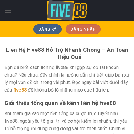
Skip
to
content
ĐĂNG KÝ
ĐĂNG NHẬP
Liên Hệ Five88 Hỗ Trợ Nhanh Chóng – An Toàn
– Hiệu Quả
Bạn đã biết cách liên hệ five88 khi gặp sự cố tài khoản
chưa? Nếu chưa, đây chính là hướng dẫn chi tiết giúp bạn xử
lý mọi vấn đề chỉ trong vài phút. Đọc ngay bài viết dưới đây
của
five88
để không bỏ lỡ những mẹo cực hữu ích.
Giới thiệu tổng quan về kênh liên hệ five88
Khi tham gia vào một nền tảng cá cược trực tuyến như
five88, ngoài yếu tố giải trí và cơ hội kiếm lợi nhuận, thì yếu
tố hỗ trợ người dùng cũng đóng vai trò then chốt. Chính vì